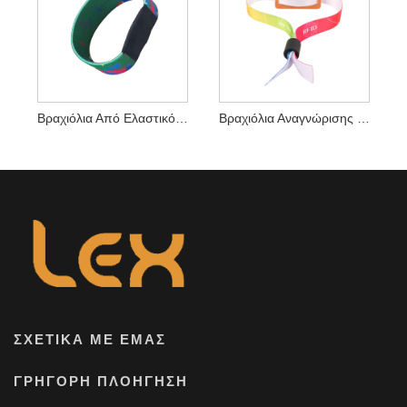
Βραχιόλια Από Ελαστικό Ύφασμα NFC Προσαρμοσμένα RFID Υφασμένα Βραχιόλια NFC
Βραχιόλια Αναγνώρισης Τσιπ RFID 13,56 Mhz NFC Nylon NFC Βραχιόλια
ΣΧΕΤΙΚΆ ΜΕ ΕΜΆΣ
ΓΡΉΓΟΡΗ ΠΛΟΉΓΗΣΗ