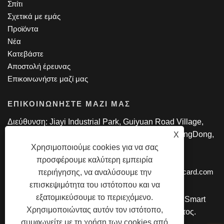
Σπίτι
Σχετικά με εμάς
Προϊόντα
Νέα
Κατεβάστε
Αποστολή έρευνας
Επικοινωνήστε μαζί μας
ΕΠΙΚΟΙΝΩΝΉΣΤΕ ΜΑΖΊ ΜΑΣ
Διεύθυνση: Jiayi Industrial Park, Guiyuan Road Village,
Guanlan Town, Longhua District, Shen Zhen, GuangDong,
X
Κίνα.
Χρησιμοποιούμε cookies για να σας
Τηλ: +86-18818695085
προσφέρουμε καλύτερη εμπειρία
ΗΛΕΚΤΡΟΝΙΚΗ ΔΙΕΥΘΥΝΣΗ:
manager@lexsmartcard.com
περιήγησης, να αναλύσουμε την
επισκεψιμότητα του ιστότοπου και να
εξατομικεύσουμε το περιεχόμενο.
Πνευματικά δικαιώματα © 2022 Shenzhen Lex Smart
Χρησιμοποιώντας αυτόν τον ιστότοπο,
Co.,Ltd. Με την επιφύλαξη παντός δικαιώματος.
συμφωνείτε με τη χρήση των cookies από