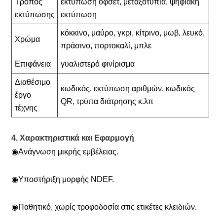
Τρόπος
εκτύπωση όφσετ, μεταξοτυπία, ψηφιακή
εκτύπωσης
εκτύπωση
κόκκινο, μαύρο, γκρι, κίτρινο, μωβ, λευκό,
Χρώμα
πράσινο, πορτοκαλί, μπλε
Επιφάνεια
γυαλιστερό φινίρισμα
Διαθέσιμο
κωδικός, εκτύπωση αριθμών, κωδικός
έργο
QR, τρύπα διάτρησης κ.λπ
τέχνης
4. Χαρακτηριστικά και Εφαρμογή
◉
Ανάγνωση μικρής εμβέλειας.
◉
Υποστήριξη μορφής NDEF.
◉
Παθητικό, χωρίς τροφοδοσία στις ετικέτες κλειδιών.