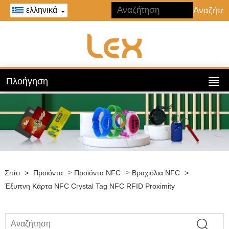
ελληνικά
Πλοήγηση
>
>
Σπίτι
>
Προϊόντα
Προϊόντα NFC
Βραχιόλια NFC
>
Έξυπνη Κάρτα NFC Crystal Tag NFC RFID Proximity