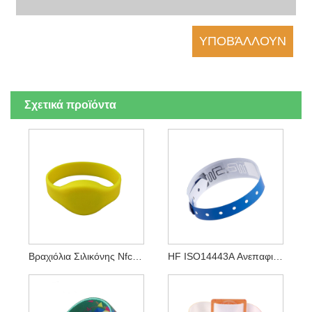
Σχετικά προϊόντα
Βραχιόλια Σιλικόνης Nfc Ζώνες Βραχιολίου Rfid Για Πληρωμή Χωρίς Μετρητά Nfc
HF ISO14443A Ανεπαφικά Βραχιόλια NFC Βραχιόλια Μιας Χρήσης Με Τσιπ RFID NFC