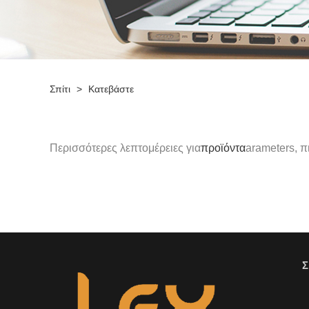
Σπίτι
>
Κατεβάστε
Περισσότερες λεπτομέρειες για
προϊόντα
arameters, π