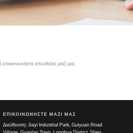
 επικοινωνήστε απευθείας μαζί μας.
ΕΠΙΚΟΙΝΩΝΉΣΤΕ ΜΑΖΊ ΜΑΣ
Διεύθυνση: Jiayi Industrial Park, Guiyuan Road
Village, Guanlan Town, Longhua District, Shen