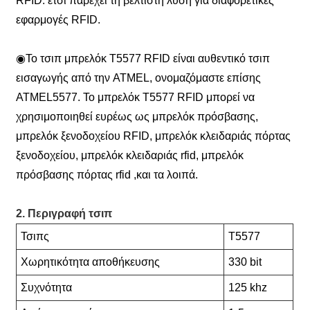
RFID. έτσι παρέχει τη βέλτιστη λύση για διαφορετικές
εφαρμογές RFID.
◉
Το τσιπ μπρελόκ T5577 RFID είναι αυθεντικό τσιπ
εισαγωγής από την ATMEL, ονομαζόμαστε επίσης
ATMEL5577. Το μπρελόκ T5577 RFID μπορεί να
χρησιμοποιηθεί ευρέως ως μπρελόκ πρόσβασης,
μπρελόκ ξενοδοχείου RFID, μπρελόκ κλειδαριάς πόρτας
ξενοδοχείου, μπρελόκ κλειδαριάς rfid, μπρελόκ
πρόσβασης πόρτας rfid ,και τα λοιπά.
2. Περιγραφή τσιπ
Τσιπς
T5577
Χωρητικότητα αποθήκευσης
330 bit
Συχνότητα
125 khz