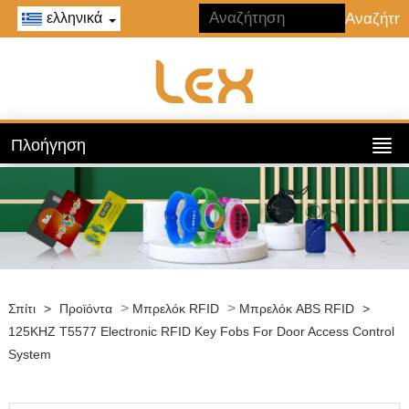
ελληνικά
Πλοήγηση
>
>
Σπίτι
>
Προϊόντα
Μπρελόκ RFID
Μπρελόκ ABS RFID
>
125KHZ T5577 Electronic RFID Key Fobs For Door Access Control
System