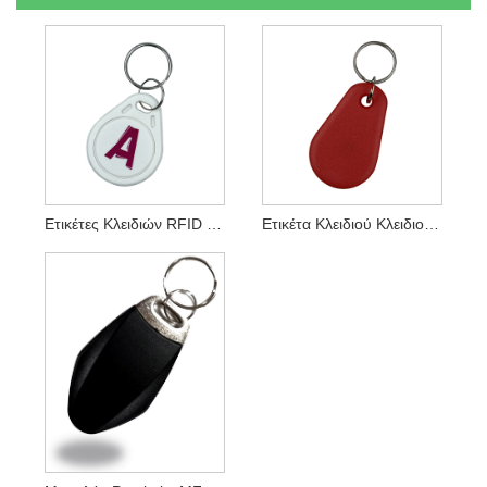
Ετικέτες Κλειδιών RFID Key Fob Proximity Για Συστήματα Εισόδου Πόρτας Rfid
Ετικέτα Κλειδιού Κλειδιού Rfid Μπρελόκ RFID 13,56 MHZ Χωρίς Επαφή