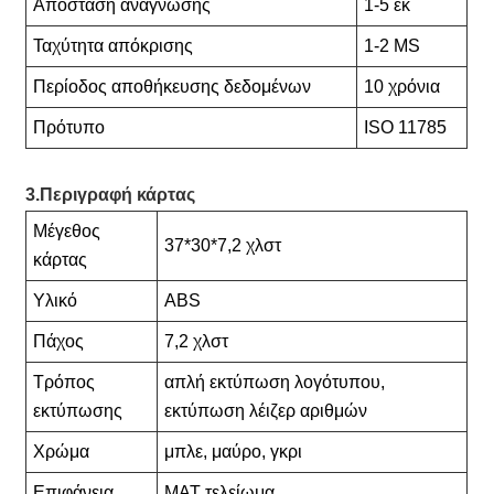
Απόσταση ανάγνωσης
1-5 εκ
Ταχύτητα απόκρισης
1-2 MS
Περίοδος αποθήκευσης δεδομένων
10 χρόνια
Πρότυπο
ISO 11785
3.Περιγραφή κάρτας
Μέγεθος
37*30*7,2 χλστ
κάρτας
Υλικό
ABS
Πάχος
7,2 χλστ
Τρόπος
απλή εκτύπωση λογότυπου,
εκτύπωσης
εκτύπωση λέιζερ αριθμών
Χρώμα
μπλε, μαύρο, γκρι
Επιφάνεια
ΜΑΤ τελείωμα